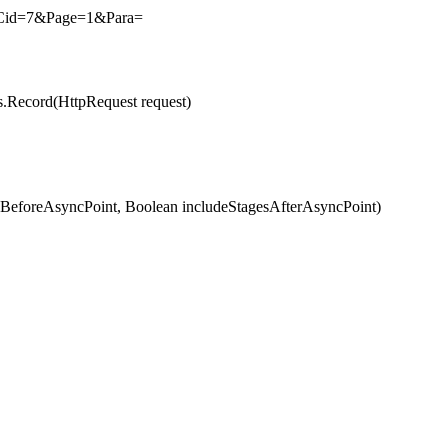
&Cid=7&Page=1&Para=
cord(HttpRequest request)
eforeAsyncPoint, Boolean includeStagesAfterAsyncPoint)