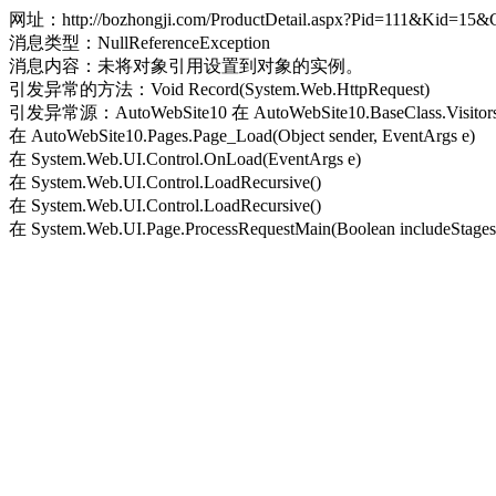
网址：http://bozhongji.com/ProductDetail.aspx?Pid=111&Kid=15
消息类型：NullReferenceException
消息内容：未将对象引用设置到对象的实例。
引发异常的方法：Void Record(System.Web.HttpRequest)
引发异常源：AutoWebSite10 在 AutoWebSite10.BaseClass.Visitors.Re
在 AutoWebSite10.Pages.Page_Load(Object sender, EventArgs e)
在 System.Web.UI.Control.OnLoad(EventArgs e)
在 System.Web.UI.Control.LoadRecursive()
在 System.Web.UI.Control.LoadRecursive()
在 System.Web.UI.Page.ProcessRequestMain(Boolean includeStagesB